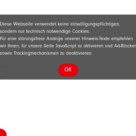
Diese Webseite verwendet keine einwilligungspflichtigen,
sondern nur technisch notwendige Cookies.
Für eine störungsfreie Anzeige unserer Hinweis-Texte empfehlen
wir Ihnen, für unsere Seite JavaScript zu aktivieren und Ad-Blocker
sowie Trackingmechanismen zu deaktivieren.
OK
n